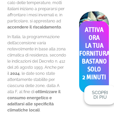
calo delle temperature, molti
italiani iniziano a prepararsi per
affrontare i mesi invernali e, in
particolare, si apprestano ad
accendere il riscaldamento
.
ATTIVA
In Italia, la programmazione
ORA
dell’accensione varia
LA TUA
notevolmente in base alla zona
FORNITURA
climatica di residenza, secondo
BASTANO
le indicazioni del Decreto n. 412
del 26 agosto 1993. Anche per
SOLO
il
2024
, le date sono state
2 MINUTI
attentamente stabilite per
ciascuna delle zone, dalla A
alla F, al fine di
ottimizzare il
SCOPRI
DI PIÙ
consumo energetico e
adattarsi alle specificità
climatiche locali
.