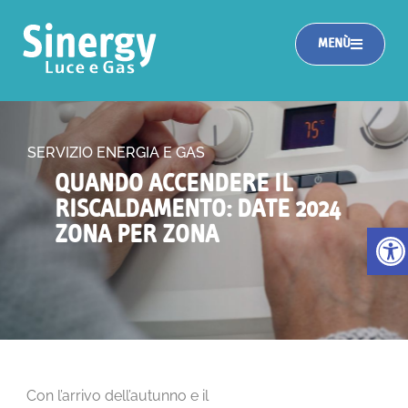
MENÙ
SERVIZIO ENERGIA E GAS
QUANDO ACCENDERE IL
RISCALDAMENTO: DATE 2024
Apri la
ZONA PER ZONA
Con l’arrivo dell’autunno e il