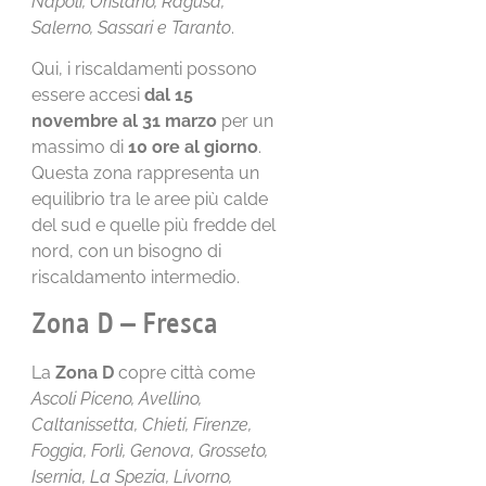
Napoli, Oristano, Ragusa,
Salerno, Sassari e Taranto
.
Qui, i riscaldamenti possono
essere accesi
dal 15
novembre al 31 marzo
per un
massimo di
10 ore al giorno
.
Questa zona rappresenta un
equilibrio tra le aree più calde
del sud e quelle più fredde del
nord, con un bisogno di
riscaldamento intermedio.
Zona D – Fresca
La
Zona D
copre città come
Ascoli Piceno, Avellino,
Caltanissetta, Chieti, Firenze,
Foggia, Forlì, Genova, Grosseto,
Isernia, La Spezia, Livorno,