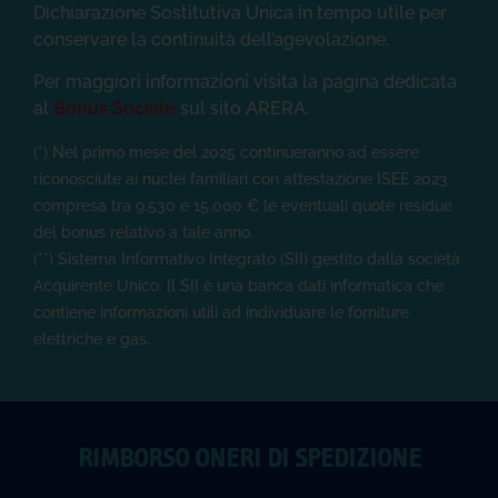
conservare la continuità dell’agevolazione.
Per maggiori informazioni visita la pagina dedicata
al
Bonus Sociale
sul sito ARERA.
(*) Nel primo mese del 2025 continueranno ad essere
riconosciute ai nuclei familiari con attestazione ISEE 2023
compresa tra 9.530 e 15.000 € le eventuali quote residue
del bonus relativo a tale anno.
(**) Sistema Informativo Integrato (SII) gestito dalla società
Acquirente Unico. Il SII è una banca dati informatica che
contiene informazioni utili ad individuare le forniture
elettriche e gas.
RIMBORSO ONERI DI SPEDIZIONE
Nel caso in cui ti fossero stati addebitati in bolletta oneri