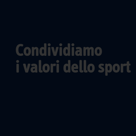
Condividiamo
i valori dello sport
RIMBORSO ONERI DI SPEDIZIONE
Nel caso in cui ti fossero stati addebitati in bolletta
oneri di spedizione cartacea delle fatture, hai diritto
alla loro restituzione entro 5 anni anche se non sei
più in fornitura con noi. Contatta il
Servizio Clienti
,
attivo
dal lunedì al venerdì dalle 9 alle 20 e il
sabato dalle 9 alle 13
, per avere maggiori
informazioni sulla modalità di rimborso prevista.