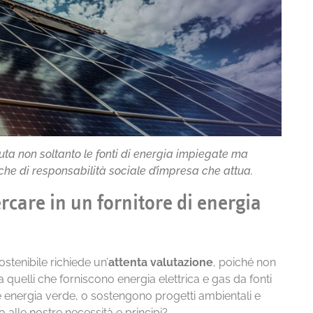
luta non soltanto le fonti di energia impiegate ma
che di responsabilità sociale d’impresa che attua.
ercare in un fornitore di energia
ostenibile richiede un’
attenta valutazione
, poiché non
ra quelli che forniscono energia elettrica e gas da fonti
 energia verde, o sostengono progetti ambientali e
to alle nostre necessità e principi?