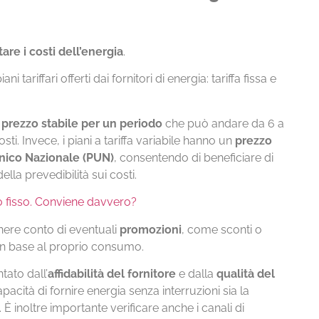
are i costi dell’energia
.
i tariffari offerti dai fornitori di energia: tariffa fissa e
n
prezzo stabile per un periodo
che può andare da 6 a
sti. Invece, i piani a tariffa variabile hanno un
prezzo
Unico Nazionale (PUN)
, consentendo di beneficiare di
della prevedibilità sui costi.
zo fisso. Conviene davvero?
tenere conto di eventuali
promozioni
, come sconti o
e in base al proprio consumo.
tato dall’
affidabilità del fornitore
e dalla
qualità del
apacità di fornire energia senza interruzioni sia la
 È inoltre importante verificare anche i canali di