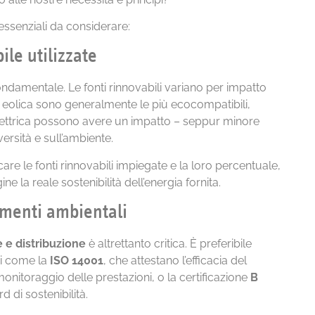
essenziali da considerare:
ile utilizzate
ndamentale. Le fonti rinnovabili variano per impatto
a eolica sono generalmente le più ecocompatibili,
ettrica possono avere un impatto – seppur minore
iversità e sull’ambiente.
re le fonti rinnovabili impiegate e la loro percentuale,
ine la reale sostenibilità dell’energia fornita.
cimenti ambientali
 e distribuzione
è altrettanto critica. È preferibile
ni come la
ISO 14001
, che attestano l’efficacia del
monitoraggio delle prestazioni, o la certificazione
B
d di sostenibilità.