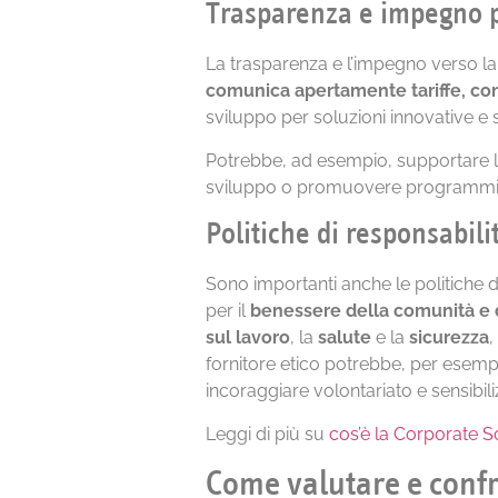
Trasparenza e impegno pe
La trasparenza e l’impegno verso la s
comunica apertamente tariffe, condi
sviluppo per soluzioni innovative e s
Potrebbe, ad esempio, supportare la d
sviluppo o promuovere programmi di e
Politiche di responsabili
Sono importanti anche le politiche d
per il
benessere della comunità e d
sul lavoro
, la
salute
e la
sicurezza
,
fornitore etico potrebbe, per esempio
incoraggiare volontariato e sensibili
Leggi di più su
cos’è la Corporate S
Come valutare e confro