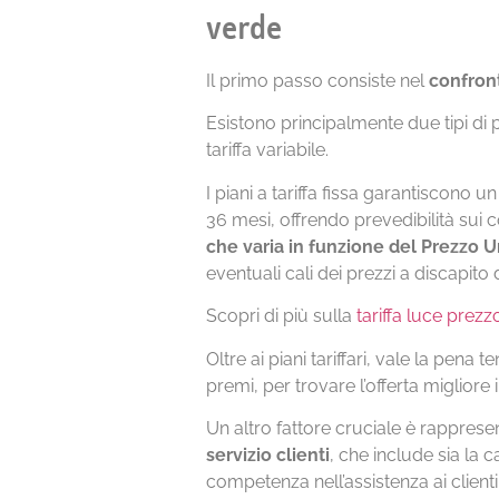
verde
Il primo passo consiste nel
confront
Esistono principalmente due tipi di pian
tariffa variabile.
I piani a tariffa fissa garantiscono u
36 mesi, offrendo prevedibilità sui co
che varia in funzione del Prezzo 
eventuali cali dei prezzi a discapito 
Scopri di più sulla
tariffa luce prez
Oltre ai piani tariffari, vale la pena 
premi, per trovare l’offerta miglior
Un altro fattore cruciale è rappresen
servizio clienti
, che include sia la c
competenza nell’assistenza ai clienti.