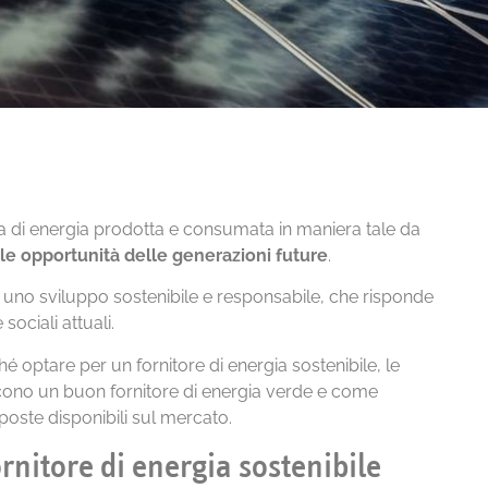
a di energia prodotta e consumata in maniera tale da
e le opportunità delle generazioni future
.
e uno sviluppo sostenibile e responsabile, che risponde
sociali attuali.
é optare per un fornitore di energia sostenibile, le
iscono un buon fornitore di energia verde e come
poste disponibili sul mercato.
rnitore di energia sostenibile