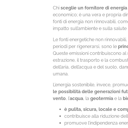
Chi
sceglie un fornitore di energia
economico; è una vera e propria dim
fonti di energia non rinnovabili, come
impatto sull’ambiente e sulla salut
Le fonti energetiche non rinnovabili
periodi per rigenerarsi, sono le
prin
Queste emissioni contribuiscono al 
estrazione, il trasporto e la combus
dell’aria, dell’acqua e del suolo, dan
umana.
L’energia sostenibile, invece, prom
le possibilità delle generazioni fu
vento
, l’
acqua
, la
geotermia
e la
b
è pulita, sicura, locale e com
contribuisce alla riduzione del
promuove l’indipendenza ener