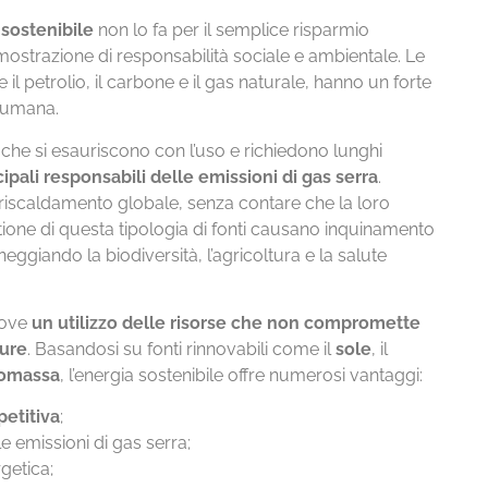
 sostenibile
non lo fa per il semplice risparmio
ostrazione di responsabilità sociale e ambientale. Le
 il petrolio, il carbone e il gas naturale, hanno un forte
e umana.
, che si esauriscono con l’uso e richiedono lunghi
cipali responsabili delle emissioni di gas serra
.
riscaldamento globale, senza contare che la loro
tione di questa tipologia di fonti causano inquinamento
neggiando la biodiversità, l’agricoltura e la salute
uove
un utilizzo delle risorse che non compromette
ture
. Basandosi su fonti rinnovabili come il
sole
, il
iomassa
, l’energia sostenibile offre numerosi vantaggi:
petitiva
;
le emissioni di gas serra;
getica;