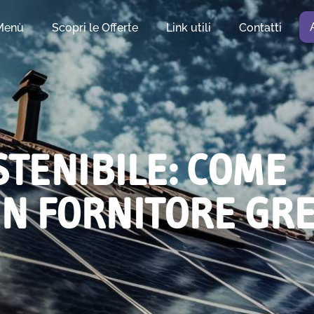
Menù
Scopri le Offerte
Link utili
Contatti
STENIBILE: COME
UN FORNITORE GR