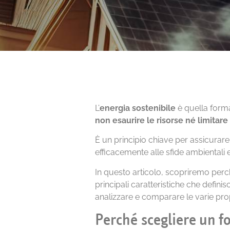
L’
energia sostenibile
è quella form
non esaurire le risorse né limitar
È un principio chiave per assicurar
efficacemente alle sfide ambientali e 
In questo articolo, scopriremo perch
principali caratteristiche che defin
analizzare e comparare le varie pro
Perché scegliere un fo