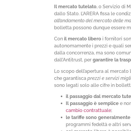
Il mercato tutelato
, o Servizio di M
dallo Stato. L’ARERA fissa le condizi
all’andamento del mercato delle ma
bolletta possono dunque essere me
Con
il mercato libero
i fornitori so
autonomamente i prezzi e quali ser
dalla concorrenza, ma sono comun
dall’Antitrust, per
garantire la trasp
Lo scopo dell’apertura al mercato 
che garantisca
prezzi e servizi migl
sono legati solo alle cifre in boll
il
passaggio dal mercato tutel
Il
passaggio è semplice
e non
cambio contrattuale
;
le tariffe sono generalmente
programmi fedeltà e altri servi