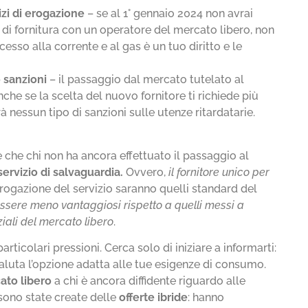
izi di erogazione
– se al 1° gennaio 2024 non avrai
 di fornitura con un operatore del mercato libero, non
esso alla corrente e al gas è un tuo diritto e le
 sanzioni
– il passaggio dal mercato tutelato al
nche se la scelta del nuovo fornitore ti richiede più
 nessun tipo di sanzioni sulle utenze ritardatarie.
che chi non ha ancora effettuato il passaggio al
servizio di salvaguardia.
Ovvero,
il fornitore unico per
l’erogazione del servizio saranno quelli standard del
ssere meno vantaggiosi rispetto a quelli messi a
ziali del mercato libero
.
ticolari pressioni. Cerca solo di iniziare a informarti:
e valuta l’opzione adatta alle tue esigenze di consumo.
ato libero
a chi è ancora diffidente riguardo alle
sono state create delle
offerte ibride
: hanno