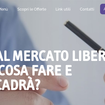
Menù
Scopri le Offerte
Link utili
Contatti
AL MERCATO LIBE
 COSA FARE E
CADRÀ?