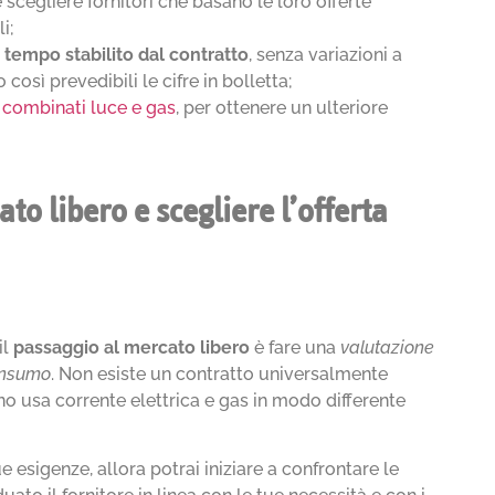
 scegliere fornitori che basano le loro offerte
i;
n tempo stabilito dal contratto
, senza variazioni a
osì prevedibili le cifre in bolletta;
i combinati luce e gas
, per ottenere un ulteriore
o libero e scegliere l’offerta
il
passaggio al mercato libero
è fare una
valutazione
consumo
. Non esiste un contratto universalmente
o usa corrente elettrica e gas in modo differente
e esigenze, allora potrai iniziare a confrontare le