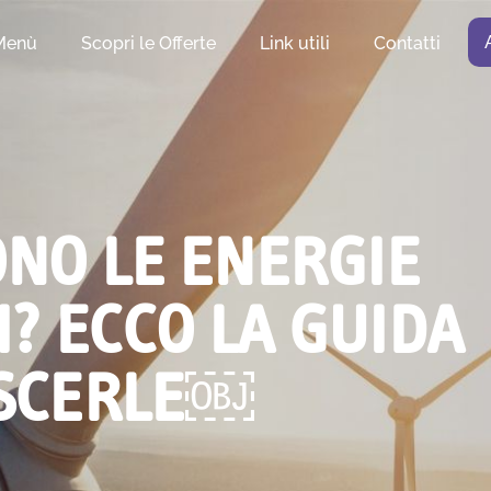
Menù
Scopri le Offerte
Link utili
Contatti
ONO LE ENERGIE
? ECCO LA GUIDA
OSCERLE￼