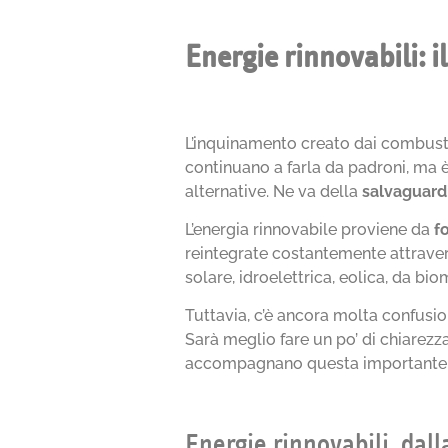
Energie rinnovabili: i
L’inquinamento creato dai combusti
continuano a farla da padroni, ma è
alternative. Ne va della
salvaguard
L’energia rinnovabile proviene da
f
reintegrate costantemente attraver
solare, idroelettrica, eolica, da bi
Tuttavia, c’è ancora molta confusion
Sarà meglio fare un po’ di chiarezza
accompagnano questa importante t
Energie rinnovabili, dal