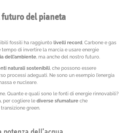
l futuro del pianeta
bili fossili ha raggiunto
livelli record
. Carbone e gas
 tempo di invertire la marcia e usare energie
ia dell’ambiente
, ma anche del nostro futuro.
onti naturali sostenibili
, che possono essere
so processi adeguati. Ne sono un esempio l’energia
omassa e nucleare.
e. Quante e quali sono le fonti di energie rinnovabili?
, per cogliere le
diverse sfumature
che
ransizione green.
la potenza dell’acqua