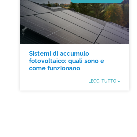
Sistemi di accumulo
fotovoltaico: quali sono e
come funzionano
LEGGI TUTTO »