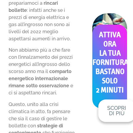
prepariamoci a
rincari
bollette
: infatti anche se i
prezzi di energia elettrica e
gas all’ingrosso non sono ai
livelli del 2022 meglio
ATTIVA
aspettarsi aumenti in arrivo.
ORA
Non abbiamo più a che fare
LA TUA
con l’innalzamento dei prezzi
FORNITURA
energetici all’ingrosso dello
BASTANO
scorso anno ma il
comparto
energetico internazionale
SOLO
rimane sotto osservazione
e
2 MINUTI
ci si aspettano rincari.
Questo, unito alla crisi
SCOPRI
climatica in atto, fa pensare
DI PIÙ
che sia il caso di gestire le
bollette con
strategie di
contenimento
che funzionino