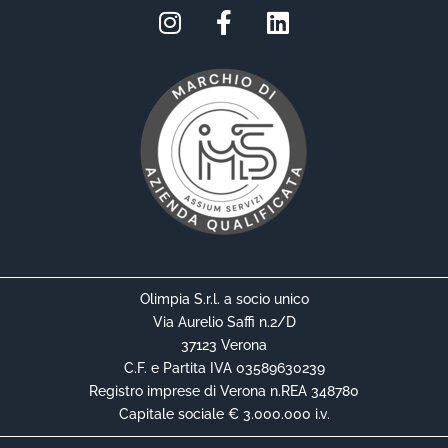
Olimpia S.r.l. a socio unico
Via Aurelio Saffi n.2/D
37123 Verona
C.F. e Partita IVA 03589630239
Registro imprese di Verona n.REA 348780
Capitale sociale € 3.000.000 i.v.