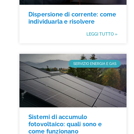
Dispersione di corrente: come
individuarla e risolvere
LEGGI TUTTO »
SERVIZIO ENERGIA E GAS
Sistemi di accumulo
fotovoltaico: quali sono e
come funzionano