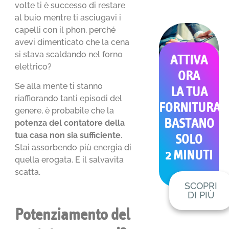
volte ti è successo di restare
al buio mentre ti asciugavi i
capelli con il phon, perché
avevi dimenticato che la cena
si stava scaldando nel forno
ATTIVA
elettrico?
ORA
Se alla mente ti stanno
LA TUA
riaffiorando tanti episodi del
FORNITURA
genere, è probabile che la
BASTANO
potenza del contatore della
tua casa non sia sufficiente
.
SOLO
Stai assorbendo più energia di
2 MINUTI
quella erogata. E il salvavita
scatta.
SCOPRI
DI PIÙ
Potenziamento del