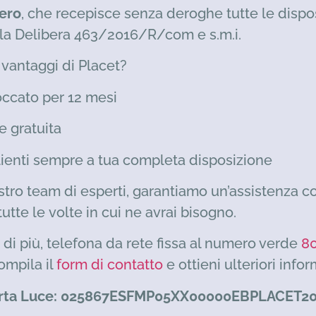
ero
, che recepisce senza deroghe tutte le dispos
lla Delibera 463/2016/R/com e s.m.i.
 vantaggi di Placet?
occato per 12 mesi
e gratuita
clienti sempre a tua completa disposizione
stro team di esperti, garantiamo un’assistenza co
tutte le volte in cui ne avrai bisogno.
di più, telefona da rete fissa al numero verde
80
ompila il
form di contatto
e ottieni ulteriori infor
erta Luce: 025867ESFMP05XX00000EBPLACET2