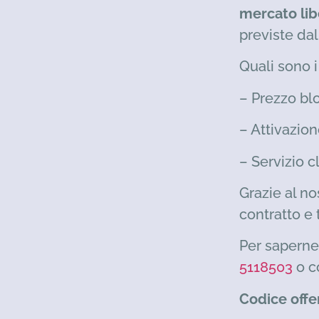
mercato lib
previste da
Quali sono i
– Prezzo bl
– Attivazion
– Servizio 
Grazie al no
contratto e 
Per saperne 
5118503
o c
Codice off