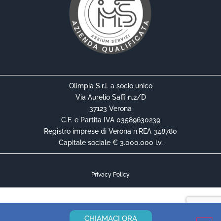
Olimpia S.r.l. a socio unico
Via Aurelio Saffi n.2/D
37123 Verona
C.F. e Partita IVA 03589630239
Registro imprese di Verona n.REA 348780
Capitale sociale € 3.000.000 i.v.
Privacy Policy
Cookie Policy
Informativa Privacy Contrattuale
CHIAMACI ORA