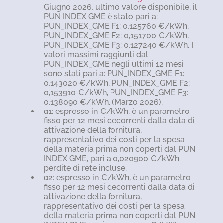
Giugno 2026, ultimo valore disponibile, il
PUN INDEX GME è stato pari a:
PUN_INDEX_GME F1: 0,125760 €/kWh,
PUN_INDEX_GME F2: 0,151700 €/kWh,
PUN_INDEX_GME F3: 0,127240 €/kWh. I
valori massimi raggiunti dal
PUN_INDEX_GME negli ultimi 12 mesi
sono stati pari a: PUN_INDEX_GME F1:
0,143020 €/kWh, PUN_INDEX_GME F2:
0,153910 €/kWh, PUN_INDEX_GME F3:
0,138090 €/kWh. (Marzo 2026).
α1: espresso in €/kWh, è un parametro
fisso per 12 mesi decorrenti dalla data di
attivazione della fornitura,
rappresentativo dei costi per la spesa
della materia prima non coperti dal PUN
INDEX GME, pari a 0,020900 €/kWh
perdite di rete incluse.
α2: espresso in €/kWh, è un parametro
fisso per 12 mesi decorrenti dalla data di
attivazione della fornitura,
rappresentativo dei costi per la spesa
della materia prima non coperti dal PUN