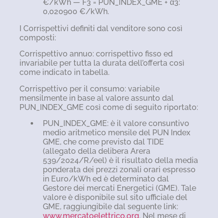
€/kWh — F3 = PUN_INDEX_GME + α3:
0,020900 €/kWh.
I Corrispettivi definiti dal venditore sono così
composti:
Corrispettivo annuo: corrispettivo fisso ed
invariabile per tutta la durata dell’offerta così
come indicato in tabella.
Corrispettivo per il consumo: variabile
mensilmente in base al valore assunto dal
PUN_INDEX_GME così come di seguito riportato:
PUN_INDEX_GME: è il valore consuntivo
medio aritmetico mensile del PUN Index
GME, che come previsto dal TIDE
(allegato della delibera Arera
539/2024/R/eel) è il risultato della media
ponderata dei prezzi zonali orari espresso
in Euro/kWh ed è determinato dal
Gestore dei mercati Energetici (GME). Tale
valore è disponibile sul sito ufficiale del
GME, raggiungibile dal seguente link:
www.mercatoelettrico.org
. Nel mese di