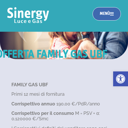
MENÙ
OFFERTA FAMILY GAS UBF
Apri la 
FAMILY GAS UBF
Primi 12 mesi di fornitura
Corrispettivo annuo
190,00 €/PdR/anno
Corrispettivo per il consumo
M = PSV + α:
0,120000 €/Smc