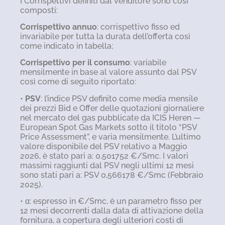
I Corrispettivi definiti dal venditore sono così
composti:
Corrispettivo annuo
: corrispettivo fisso ed
invariabile per tutta la durata dell’offerta così
come indicato in tabella;
Corrispettivo per il consumo
: variabile
mensilmente in base al valore assunto dal PSV
così come di seguito riportato:
•
PSV
: l’indice PSV definito come media mensile
dei prezzi Bid e Offer delle quotazioni giornaliere
nel mercato del gas pubblicate da ICIS Heren —
European Spot Gas Markets sotto il titolo “PSV
Price Assessment”, e varia mensilmente. L’ultimo
valore disponibile del PSV relativo a Maggio
2026, è stato pari a: 0,501752 €/Smc. I valori
massimi raggiunti dal PSV negli ultimi 12 mesi
sono stati pari a: PSV 0,566178 €/Smc (Febbraio
2025).
• α: espresso in €/Smc, è un parametro fisso per
12 mesi decorrenti dalla data di attivazione della
fornitura, a copertura degli ulteriori costi di