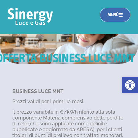
MENÙ
OFFERTA BUSINESS LUCE MNT
Apri la 
BUSINESS LUCE MNT
Prezzi validi per i primi 12 mesi.
Il prezzo variabile in €/kWh riferito alla sola
componente Materia comprensivo delle perdite
di rete (che sono applicate come definite,
pubblicate e aggiornate da ARERA), per i clienti
titolari di punti di prelievo non trattati monorari,