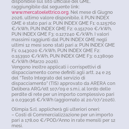
disponibile sul sito ufficiale del GME,
raggiungibile dal seguente link:
www.mercatoelettrico.org
. Nel mese di Giugno
2026, ultimo valore disponibile, il PUN INDEX
GME è stato pari a: PUN INDEX GME F1: 0,125760
€/kWh, PUN INDEX GME F2: 0,151700 €/kWh,
PUN INDEX GME F3: 0,127240 €/kWh. I valori
massimi raggiunti dal PUN INDEX GME negli
ultimi 12 mesi sono stati pari a: PUN INDEX GME
F1: 0,143020 €/kWh, PUN INDEX GME F2:
0,153910 €/kWh, PUN INDEX GME F3: 0,138090
€/kWh (Marzo 2026).
Vengono inoltre applicati i corrispettivi di
dispacciamento come definiti agli artt. 24 e 25
del “Testo Integrato del servizio di
dispacciamento” (TIS) approvato da ARERA con
Delibera ARG/elt 107/09 e s.m.i, al lordo delle
perdite di rete per un importo complessivo pari
a 0,039036 €/kWh (aggiornato al 20/07/2026).
Olimpia S.r.l. applicherà gli ulteriori oneri:
– Costi di Commercializzazione per un importo
pari a 178,00 €/POD/Anno in rate mensili per 12
mesi.