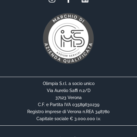
Olimpia S.r.l. a socio unico
Via Aurelio Saffi n.2/D
37123 Verona
C.F. e Partita IVA 03589630239
Registro imprese di Verona n.REA 348780
Capitale sociale € 3.000.000 i.v.