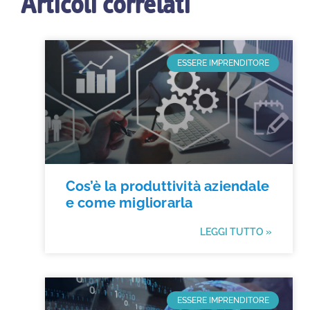
Articoli correlati
ESSERE IMPRENDITORE
Cos’è la produttività aziendale
e come migliorarla
LEGGI TUTTO »
ESSERE IMPRENDITORE