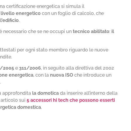
na certificazione energetica si simula il
 livello energetico
con un foglio di calcolo, che
’edificio
.
è necessario che se ne occupi un
tecnico abilitato
:
il
attestati per ogni stato membro riguardo le nuove
ndite.
92/2005
e
311/2006
, in seguito alla direttiva del 2002
ione energetica
, con la
nuova ISO
che introduce un
.
iù approfondita
la domotica
da inserire all’interno della
articolo sui
5 accessori hi tech che possono esserti
rgetica domestica
.