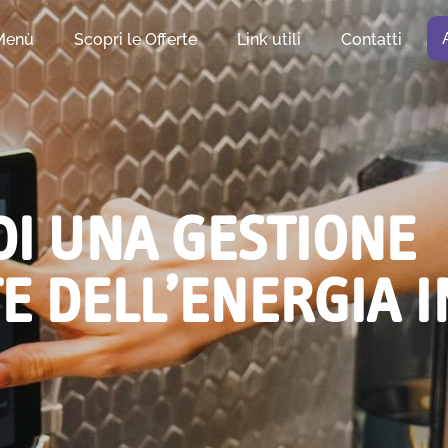
Menù
Scopri le Offerte
Link utili
Contatti
DI UNA GESTIONE
E DELL’ENERGIA I