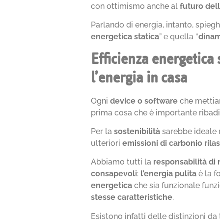
con ottimismo anche al
futuro del
Parlando di energia, intanto, spiegh
energetica statica
” e quella “
dinam
Efficienza energetica 
l’energia in casa
Ogni
device o software
che mettia
prima cosa che è importante ribad
Per la
sostenibilità
sarebbe ideale r
ulteriori
emissioni di carbonio rila
Abbiamo tutti la
responsabilità di
consapevoli
:
l’energia pulita
è la f
energetica
che sia funzionale funz
stesse caratteristiche
.
Esistono infatti delle distinzioni 