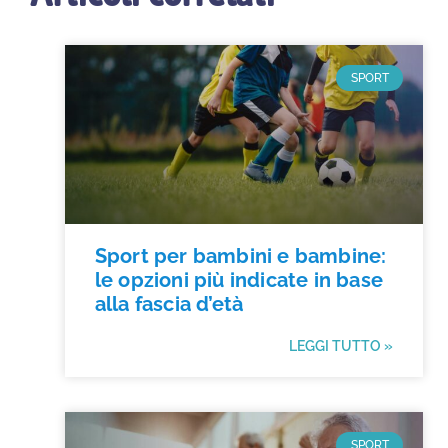
SPORT
Sport per bambini e bambine:
le opzioni più indicate in base
alla fascia d’età
LEGGI TUTTO »
SPORT