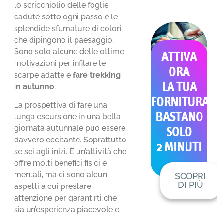
lo scricchiolio delle foglie
cadute sotto ogni passo e le
splendide sfumature di colori
che dipingono il paesaggio.
Sono solo alcune delle ottime
ATTIVA
motivazioni per infilare le
ORA
scarpe adatte e
fare trekking
LA TUA
in autunno
.
FORNITURA
La prospettiva di fare una
BASTANO
lunga escursione in una bella
giornata autunnale può essere
SOLO
davvero eccitante. Soprattutto
2 MINUTI
se sei agli inizi. È un’attività che
offre molti benefici fisici e
mentali, ma ci sono alcuni
SCOPRI
DI PIÙ
aspetti a cui prestare
attenzione per garantirti che
sia un’esperienza piacevole e