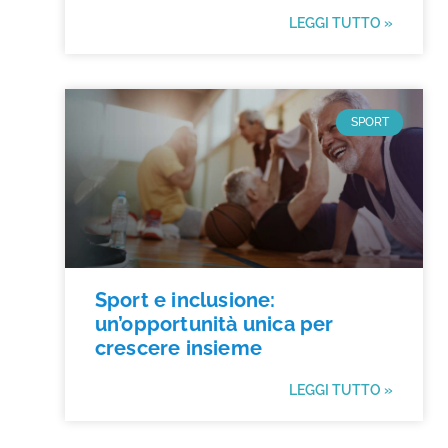
LEGGI TUTTO »
SPORT
Sport e inclusione:
un’opportunità unica per
crescere insieme
LEGGI TUTTO »