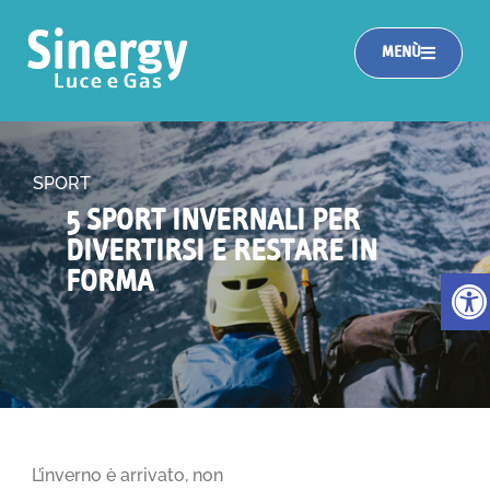
MENÙ
SPORT
5 SPORT INVERNALI PER
DIVERTIRSI E RESTARE IN
Apri la
FORMA
L’inverno è arrivato, non