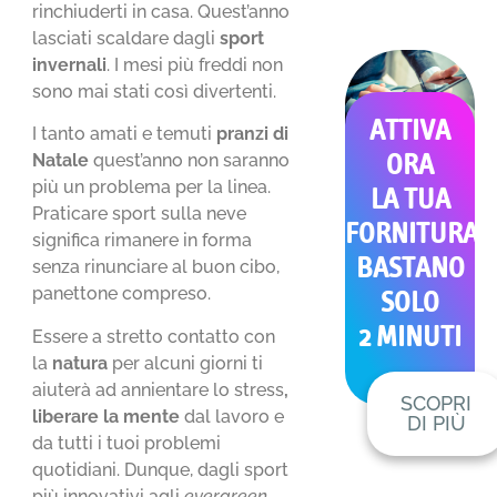
rinchiuderti in casa. Quest’anno
lasciati scaldare dagli
sport
invernali
. I mesi più freddi non
sono mai stati così divertenti.
ATTIVA
I tanto amati e temuti
pranzi di
Natale
quest’anno non saranno
ORA
più un problema per la linea.
LA TUA
Praticare sport sulla neve
FORNITURA
significa rimanere in forma
BASTANO
senza rinunciare al buon cibo,
panettone compreso.
SOLO
2 MINUTI
Essere a stretto contatto con
la
natura
per alcuni giorni ti
aiuterà ad annientare lo stress
,
SCOPRI
liberare la mente
dal lavoro e
DI PIÙ
da tutti i tuoi problemi
quotidiani. Dunque, dagli sport
più innovativi agli
evergreen
,