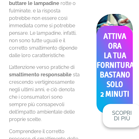
buttare le lampadine
rotte o
fulminate, e la risposta
potrebbe non essere così
immediata come si potrebbe
pensare. Le lampadine, infatti,
ATTIVA
non sono tutte uguali e il
ORA
corretto smaltimento dipende
LA TUA
dalle loro caratteristiche.
FORNITURA
L’attenzione verso pratiche di
BASTANO
smaltimento responsabile
sta
crescendo vertiginosamente
SOLO
negli ultimi anni, e ciò denota
2 MINUTI
che i consumatori sono
sempre più consapevoli
dell’impatto ambientale delle
SCOPRI
DI PIÙ
proprie scelte.
Comprendere il corretto
processo di smaltimento delle