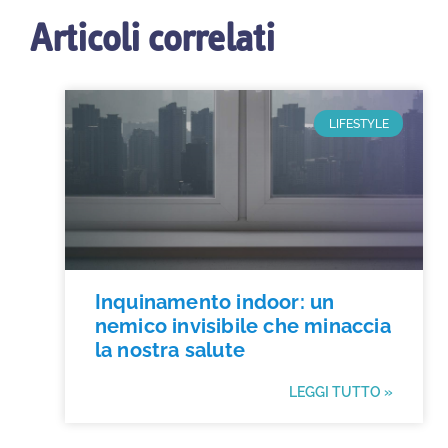
Articoli correlati
LIFESTYLE
Inquinamento indoor: un
nemico invisibile che minaccia
la nostra salute
LEGGI TUTTO »