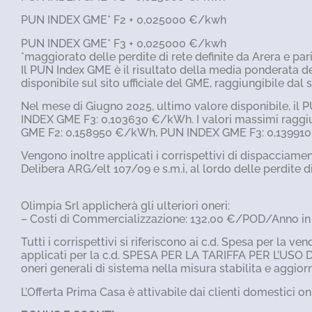
PUN INDEX GME* F2 + 0,025000 €/kwh
PUN INDEX GME* F3 + 0,025000 €/kwh
*maggiorato delle perdite di rete definite da Arera e par
Il PUN Index GME è il risultato della media ponderata d
disponibile sul sito ufficiale del GME, raggiungibile dal 
Nel mese di Giugno 2025, ultimo valore disponibile, 
INDEX GME F3: 0,103630 €/kWh. I valori massimi raggi
GME F2: 0,158950 €/kWh, PUN INDEX GME F3: 0,139910
Vengono inoltre applicati i corrispettivi di dispacciame
Delibera ARG/elt 107/09 e s.m.i, al lordo delle perdit
Olimpia Srl applicherà gli ulteriori oneri:
– Costi di Commercializzazione: 132,00 €/POD/Anno in r
Tutti i corrispettivi si riferiscono ai c.d. Spesa per la v
applicati per la c.d. SPESA PER LA TARIFFA PER L’USO 
oneri generali di sistema nella misura stabilita e aggio
L’Offerta Prima Casa è attivabile dai clienti domestici on