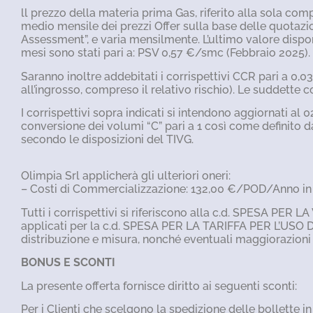
ll prezzo della materia prima Gas, riferito alla sola com
medio mensile dei prezzi Offer sulla base delle quotazi
Assessment”, e varia mensilmente. L’ultimo valore dispon
mesi sono stati pari a: PSV 0,57 €/smc (Febbraio 2025).
Saranno inoltre addebitati i corrispettivi CCR pari a 0
all’ingrosso, compreso il relativo rischio). Le suddett
I corrispettivi sopra indicati si intendono aggiornati al
conversione dei volumi “C” pari a 1 così come definito d
secondo le disposizioni del TIVG.
Olimpia Srl applicherà gli ulteriori oneri:
– Costi di Commercializzazione: 132,00 €/POD/Anno in r
Tutti i corrispettivi si riferiscono alla c.d. SPESA PER
applicati per la c.d. SPESA PER LA TARIFFA PER L’USO 
distribuzione e misura, nonché eventuali maggiorazioni 
BONUS E SCONTI
La presente offerta fornisce diritto ai seguenti sconti:
Per i Clienti che scelgono la spedizione delle bollette 