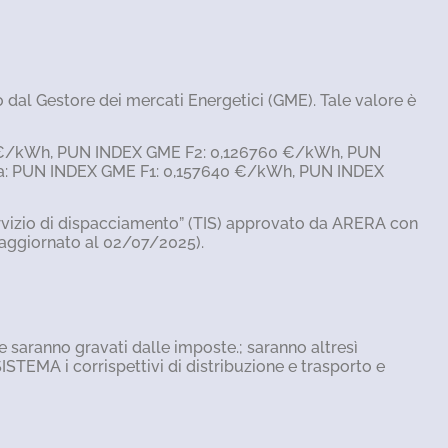
 dal Gestore dei mercati Energetici (GME). Tale valore è
060 €/kWh, PUN INDEX GME F2: 0,126760 €/kWh, PUN
ri a: PUN INDEX GME F1: 0,157640 €/kWh, PUN INDEX
 servizio di dispacciamento” (TIS) approvato da ARERA con
(aggiornato al 02/07/2025).
e e saranno gravati dalle imposte.; saranno altresì
MA i corrispettivi di distribuzione e trasporto e