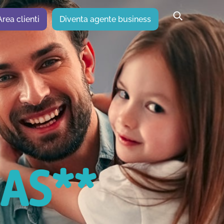
Area clienti
Diventa agente business
GAS**