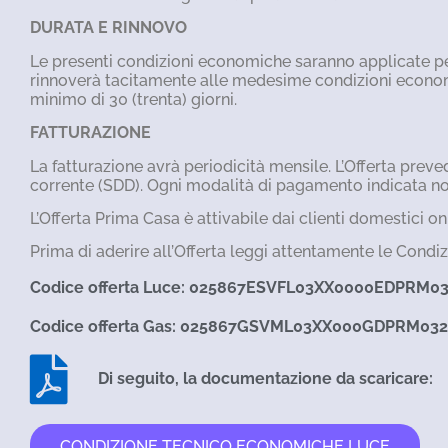
DURATA E RINNOVO
Le presenti condizioni economiche saranno applicate per 1
rinnoverà tacitamente alle medesime condizioni economich
minimo di 30 (trenta) giorni.
FATTURAZIONE
La fatturazione avrà periodicità mensile. L’Offerta pre
corrente (SDD). Ogni modalità di pagamento indicata non
L’Offerta Prima Casa è attivabile dai clienti domestici on
Prima di aderire all’Offerta leggi attentamente le Condiz
Codice offerta Luce: 025867ESVFL03XX0000EDPRM0
Codice offerta Gas: 025867GSVML03XX000GDPRM03
Di seguito, la documentazione da scaricare:
CONDIZIONE TECNICO ECONOMICHE LUCE