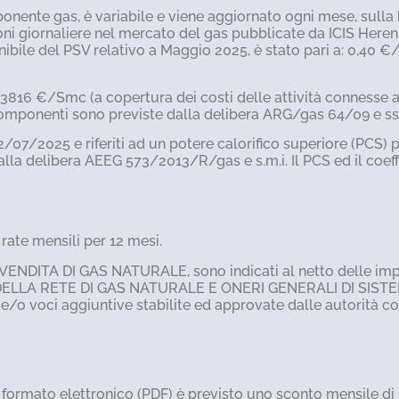
ponente gas, è variabile e viene aggiornato ogni mese, sulla 
oni giornaliere nel mercato del gas pubblicate da ICIS Here
ibile del PSV relativo a Maggio 2025, è stato pari a: 0,40 €/
,033816 €/Smc (a copertura dei costi delle attività connesse
e componenti sono previste dalla delibera ARG/gas 64/09 e s
 02/07/2025 e riferiti ad un potere calorifico superiore (PCS)
alla delibera AEEG 573/2013/R/gas e s.m.i. Il PCS ed il coeff
ate mensili per 12 mesi.
 LA VENDITA DI GAS NATURALE, sono indicati al netto delle imp
DELLA RETE DI GAS NATURALE E ONERI GENERALI DI SISTEMA, i 
e/o voci aggiuntive stabilite ed approvate dalle autorità c
in formato elettronico (PDF) è previsto uno sconto mensile di