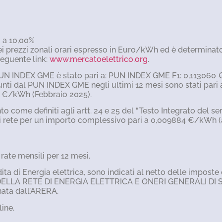
i a 10,00%
ei prezzi zonali orari espresso in Euro/kWh ed è determinato
seguente link:
www.mercatoelettrico.org
.
il PUN INDEX GME è stato pari a: PUN INDEX GME F1: 0,113
unti dal PUN INDEX GME negli ultimi 12 mesi sono stati pa
 €/kWh (Febbraio 2025).
nto come definiti agli artt. 24 e 25 del “Testo Integrato del
e di rete per un importo complessivo pari a 0,009884 €/kWh 
ate mensili per 12 mesi.
endita di Energia elettrica, sono indicati al netto delle impost
DELLA RETE DI ENERGIA ELETTRICA E ONERI GENERALI DI SISTE
rnata dall’ARERA.
line.