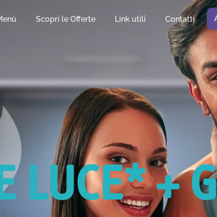
Menù
Scopri le Offerte
Link utili
Contatti
E LUCE* + 