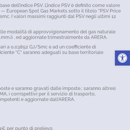
base dell’indice PSV. L’indice PSV è definito come valore
n — European Spot Gas Markets sotto il titolo “PSV Price
smc. I valori massimi raggiunti dal PSV negli ultimi 12
 alle modalità di approvvigionamento del gas naturale
s.mm.ii , ed aggiornate trimestralmente da ARERA.
 pari a 0,03852 GJ/Smc e ad un coefficiente di
Apri la 
iciente “C” saranno adeguati su base territoriale
oste e saranno gravati dalle imposte.; saranno altresì
corrispettivi per il servizio di trasporto,
ompetenti e aggiornate dall’ARERA.
 1€ per punto di prelievo.