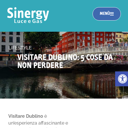
MENÙ
LIFESTYLE
VISITARE DUBLINO: 5 COSE DA
NON PERDERE
Apri la
Visitare Dublino
è
un’esperienza affascinante e