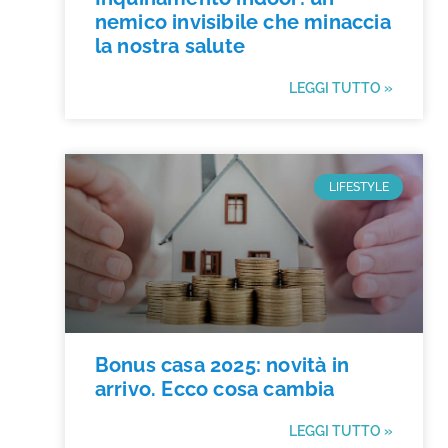
nemico invisibile che minaccia
la nostra salute
LEGGI TUTTO »
LIFESTYLE
Bonus casa 2025: novità in
arrivo. Ecco cosa cambia
LEGGI TUTTO »