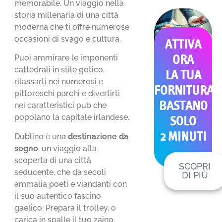
memorabile. Un viaggio nella
storia millenaria di una città
moderna che ti offre numerose
occasioni di svago e cultura.
ATTIVA
Puoi ammirare le imponenti
ORA
cattedrali in stile gotico,
LA TUA
rilassarti nei numerosi e
FORNITURA
pittoreschi parchi e divertirti
BASTANO
nei caratteristici pub che
popolano la capitale irlandese.
SOLO
2 MINUTI
Dublino è una
destinazione da
sogno
, un viaggio alla
scoperta di una città
SCOPRI
seducente, che da secoli
DI PIÙ
ammalia poeti e viandanti con
il suo autentico fascino
gaelico. Prepara il trolley, o
carica in spalle il tuo zaino.