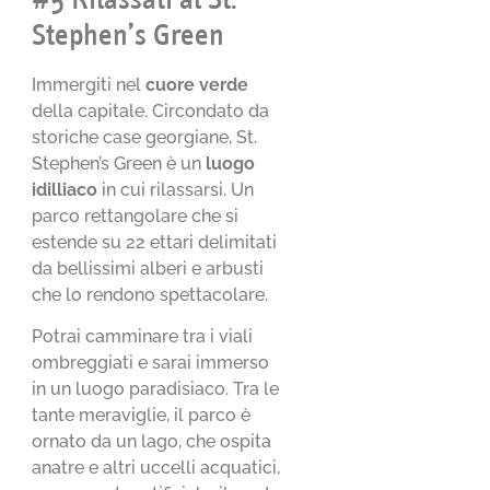
#5 Rilassati al St.
Stephen’s Green
Immergiti nel
cuore verde
della capitale. Circondato da
storiche case georgiane, St.
Stephen’s Green è un
luogo
idilliaco
in cui rilassarsi. Un
parco rettangolare che si
estende su 22 ettari delimitati
da bellissimi alberi e arbusti
che lo rendono spettacolare.
Potrai camminare tra i viali
ombreggiati e sarai immerso
in un luogo paradisiaco. Tra le
tante meraviglie, il parco è
ornato da un lago, che ospita
anatre e altri uccelli acquatici,