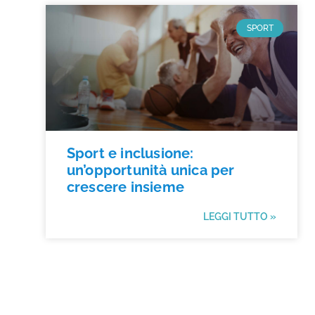
SPORT
Sport e inclusione:
un’opportunità unica per
crescere insieme
LEGGI TUTTO »