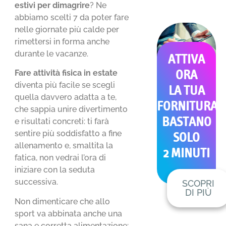
estivi per dimagrire
? Ne
abbiamo scelti 7 da poter fare
nelle giornate più calde per
rimettersi in forma anche
durante le vacanze.
ATTIVA
Fare attività fisica in estate
ORA
diventa più facile se scegli
LA TUA
quella davvero adatta a te,
FORNITURA
che sappia unire divertimento
BASTANO
e risultati concreti: ti farà
sentire più soddisfatto a fine
SOLO
allenamento e, smaltita la
2 MINUTI
fatica, non vedrai l’ora di
iniziare con la seduta
successiva.
SCOPRI
DI PIÙ
Non dimenticare che allo
sport va abbinata anche una
sana e corretta alimentazione: