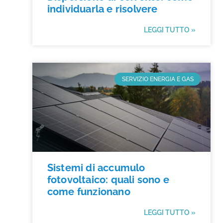
individuarla e risolvere
LEGGI TUTTO »
SERVIZIO ENERGIA E GAS
Sistemi di accumulo
fotovoltaico: quali sono e
come funzionano
LEGGI TUTTO »