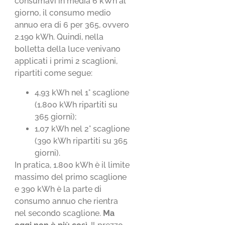
consumavi in media 6 kWh al
giorno, il consumo medio
annuo era di 6 per 365, ovvero
2.190 kWh. Quindi, nella
bolletta della luce venivano
applicati i primi 2 scaglioni,
ripartiti come segue:
4,93 kWh nel 1° scaglione
(1.800 kWh ripartiti su
365 giorni);
1,07 kWh nel 2° scaglione
(390 kWh ripartiti su 365
giorni).
In pratica, 1.800 kWh è il limite
massimo del primo scaglione
e 390 kWh è la parte di
consumo annuo che rientra
nel secondo scaglione.
Ma