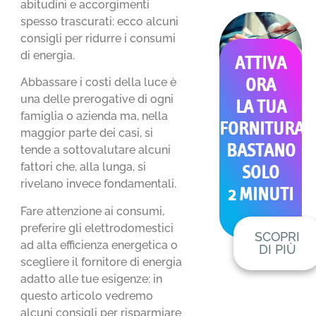
abitudini e accorgimenti
spesso trascurati: ecco alcuni
consigli per ridurre i consumi
di energia.
ATTIVA
Abbassare i costi della luce è
ORA
una delle prerogative di ogni
LA TUA
famiglia o azienda ma, nella
FORNITURA
maggior parte dei casi, si
BASTANO
tende a sottovalutare alcuni
fattori che, alla lunga, si
SOLO
rivelano invece fondamentali.
2 MINUTI
Fare attenzione ai consumi,
preferire gli elettrodomestici
SCOPRI
ad alta efficienza energetica o
DI PIÙ
scegliere il fornitore di energia
adatto alle tue esigenze: in
questo articolo vedremo
alcuni consigli per risparmiare