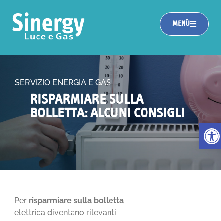
MENÙ
SERVIZIO ENERGIA E GAS
RISPARMIARE SULLA
BOLLETTA: ALCUNI CONSIGLI
Apri la
Per
risparmiare sulla bolletta
elettrica diventano rilevanti