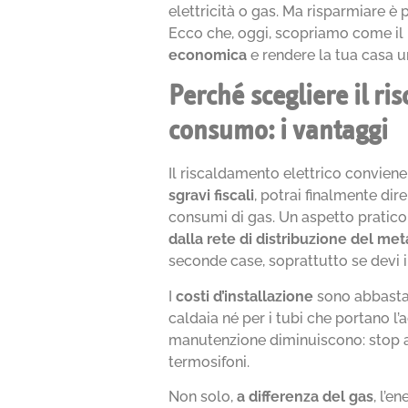
elettricità o gas. Ma risparmiare è 
Ecco che, oggi, scopriamo come il 
economica
e rendere la tua casa u
Perché scegliere il ri
consumo: i vantaggi
Il riscaldamento elettrico conviene, 
sgravi fiscali
, potrai finalmente dire
consumi di gas. Un aspetto pratico
dalla rete di distribuzione del me
seconde case, soprattutto se devi i
I
costi d’installazione
sono abbastan
caldaia né per i tubi che portano l
manutenzione diminuiscono: stop a r
termosifoni.
Non solo,
a differenza del gas
, l’e