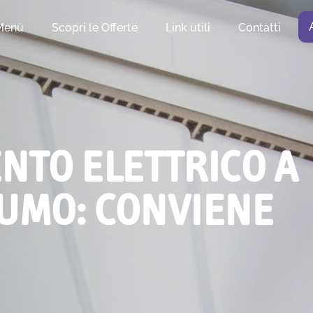
Menù
Scopri le Offerte
Link utili
Contatti
NTO ELETTRICO A
UMO: CONVIENE