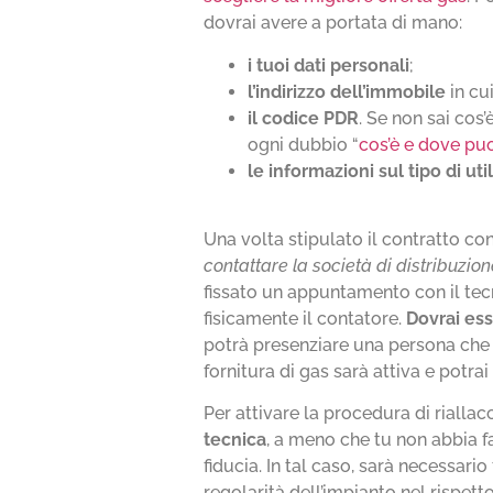
dovrai avere a portata di mano:
i tuoi
dati personali
;
l’indirizzo dell’immobile
in cui
il codice PDR
. Se non sai cos
ogni dubbio “
cos’è e dove puo
le informazioni sul tipo di uti
Una volta stipulato il contratto con
contattare la società di distribuzion
fissato un appuntamento con il tecn
fisicamente il contatore.
Dovrai es
potrà presenziare una persona che 
fornitura di gas sarà attiva e potrai 
Per attivare la procedura di riallac
tecnica
, a meno che tu non abbia fa
fiducia. In tal caso, sarà necessari
regolarità dell’impianto nel rispe