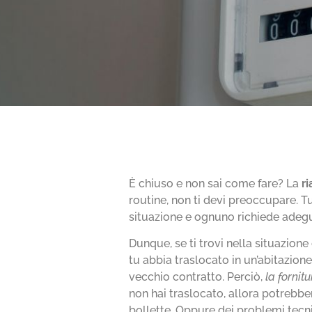
È chiuso e non sai come fare? La
r
routine, non ti devi preoccupare. T
situazione e ognuno richiede adeg
Dunque, se ti trovi nella situazione
tu abbia traslocato in un’abitazione
vecchio contratto. Perciò,
la fornitu
non hai traslocato, allora potrebbe
bollette. Oppure dei problemi tecni