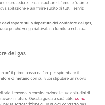
ione e procedere senza aspettare il famoso “ultimo
uova abitazione e usufruire subito di tutti i servizi
e devi sapere sulla riapertura del contatore del gas
,
uole perché venga riattivata la fornitura nella tua
ore del gas
un po’, il primo passo da fare per spiombare il
rnitore di metano
con cui vuoi stipulare un nuovo
ritorio, tenendo in considerazione le tue abitudini di
avere in futuro. Questa guida ti sarà utile:
come
oi, per la sottoscrizione di un nuovo contratto gas,