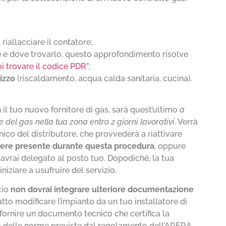
 riallacciare il contatore;
’è e dove trovarlo, questo approfondimento risolve
i trovare il codice PDR
”;
lizzo
(riscaldamento, acqua calda sanitaria, cucina).
 il tuo nuovo fornitore di gas, sarà quest’ultimo
a
e del gas nella tua zona entro 2 giorni lavorativi
. Verrà
ico del distributore, che provvederà a riattivare
sere presente durante questa procedura
, oppure
avrai delegato al posto tuo. Dopodiché, la tua
iniziare a usufruire del servizio.
cio
non dovrai integrare ulteriore documentazione
tto modificare l’impianto da un tuo installatore di
o fornire un documento tecnico che certifica la
tto delle norme previste dal regolamento dell’ARERA