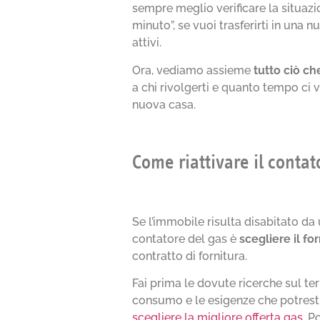
sempre meglio verificare la situaz
minuto”, se vuoi trasferirti in una n
attivi.
Ora, vediamo assieme
tutto ciò ch
a chi rivolgerti e quanto tempo ci v
nuova casa.
Come riattivare il contat
Se l’immobile risulta disabitato da 
contatore del gas è
scegliere il fo
contratto di fornitura.
Fai prima le dovute ricerche sul ter
consumo e le esigenze che potresti 
scegliere la migliore offerta gas
. P