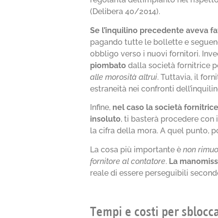
(Delibera 40/2014).
Se l’inquilino precedente aveva fa
pagando tutte le bollette e seguen
obbligo verso i nuovi fornitori. Inv
piombato
dalla società fornitrice 
alle morosità altrui
. Tuttavia, il fo
estraneità nei confronti dell’inquil
Infine,
nel caso la società fornitri
insoluto
, ti basterà procedere con
la cifra della mora. A quel punto, p
La cosa più importante è
non rimuov
fornitore al contatore
.
La manomissio
reale di essere perseguibili second
Tempi e costi per sblocca