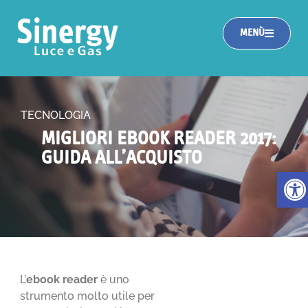
MENÙ
TECNOLOGIA
MIGLIORI EBOOK READER 2017:
GUIDA ALL’ACQUISTO
Apri la
L’
ebook
reader
è uno
strumento molto utile per