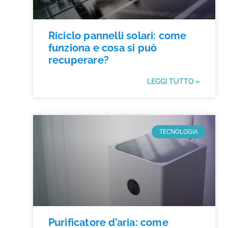
Riciclo pannelli solari: come
funziona e cosa si può
recuperare?
LEGGI TUTTO »
TECNOLOGIA
Purificatore d’aria: come