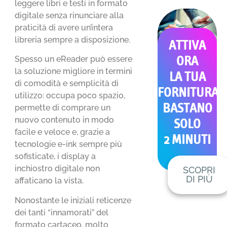
leggere libri e testi in formato
digitale senza rinunciare alla
praticità di avere un’intera
libreria sempre a disposizione.
ATTIVA
Spesso un eReader può essere
ORA
la soluzione migliore in termini
LA TUA
di comodità e semplicità di
FORNITURA
utilizzo: occupa poco spazio,
BASTANO
permette di comprare un
nuovo contenuto in modo
SOLO
facile e veloce e, grazie a
2 MINUTI
tecnologie e-ink sempre più
sofisticate, i display a
inchiostro digitale non
SCOPRI
DI PIÙ
affaticano la vista.
Nonostante le iniziali reticenze
dei tanti “innamorati” del
formato cartaceo, molto