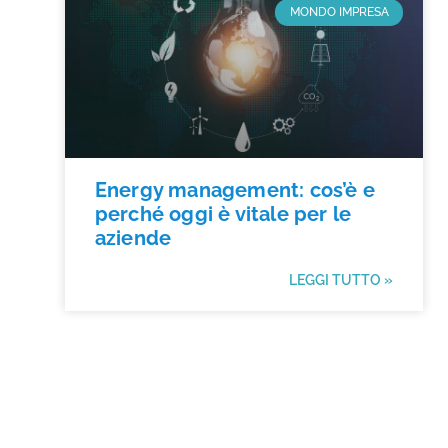
MONDO IMPRESA
Energy management: cos’è e
perché oggi è vitale per le
aziende
LEGGI TUTTO »