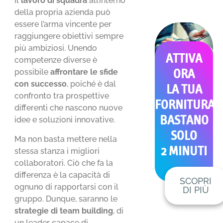
Il
lavoro di squadra
all’interno
della propria azienda può
essere l’arma vincente per
raggiungere obiettivi sempre
più ambiziosi. Unendo
ATTIVA
competenze diverse è
possibile
affrontare le sfide
ORA
con successo
, poiché è dal
LA TUA
confronto tra prospettive
FORNITURA
differenti che nascono nuove
BASTANO
idee e soluzioni innovative.
SOLO
Ma non basta mettere nella
2 MINUTI
stessa stanza i migliori
collaboratori. Ciò che fa la
differenza è la capacità di
SCOPRI
ognuno di rapportarsi con il
DI PIÙ
gruppo. Dunque, saranno le
strategie di team building
, di
un leader capace di