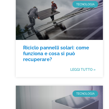
TECNOLOGIA
Riciclo pannelli solari: come
funziona e cosa si può
recuperare?
LEGGI TUTTO »
TECNOLOGIA