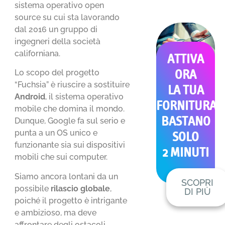
sistema operativo open
source su cui sta lavorando
dal 2016 un gruppo di
ingegneri della società
californiana.
ATTIVA
Lo scopo del progetto
ORA
“Fuchsia” è riuscire a sostituire
LA TUA
Android
, il sistema operativo
FORNITURA
mobile che domina il mondo.
BASTANO
Dunque, Google fa sul serio e
punta a un OS unico e
SOLO
funzionante sia sui dispositivi
2 MINUTI
mobili che sui computer.
Siamo ancora lontani da un
SCOPRI
possibile
rilascio globale
,
DI PIÙ
poiché il progetto è intrigante
e ambizioso, ma deve
affrontare degli ostacoli