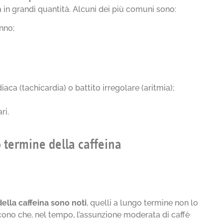
 in grandi quantità. Alcuni dei più comuni sono:
onno;
ca (tachicardia) o battito irregolare (aritmia);
ri.
go termine della caffeina
della caffeina sono noti
, quelli a lungo termine non lo
cono che, nel tempo, l’assunzione moderata di caffè