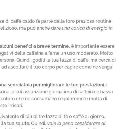
a di caffè caldo fa parte della loro preziosa routine
delizioso, ma può anche dare
una carica di energia in
 alcuni benefici a breve termine,
è importante essere
negativi della caffeina e farne un uso moderato. Molto
ona. Quindi, goditi la tua tazza di caffè, ma cerca di
 ad ascoltare il tuo corpo per capire come ne venga
una scorciatoia per migliorare le tue prestazioni
. I
sone la cui assunzione giornaliera di caffeina è bassa
) e coloro che ne consumano regolarmente molta di
o irrisori.
valente di più di tre tazze di tè o caffè al giorno,
la tua salute. Quindi,
vale la pena considerare di