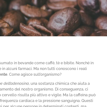
mato in bevande come caffè, tè e bibite. Nonché in
 in alcuni farmaci. Ma non tutti conoscono i reali
mente
. Come agisce sull’organismo?
one dell’adenosina
, una sostanza chimica che aiuta a
aticamento del nostro organismo. Di conseguenza, ci
 cervello risulta più attivo e vigile. Ma la caffeina può
frequenza cardiaca e la pressione sanguigna. Questi
si per alcune persone in determinati contesti, ma