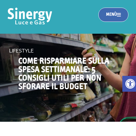
MENÙ
LIFESTYLE
COME RISPARMIARE SULLA
SPESA SETTIMANALE: 5
Apri la
CONSIGLI UTILI PER NON
SFORARE IL BUDGET