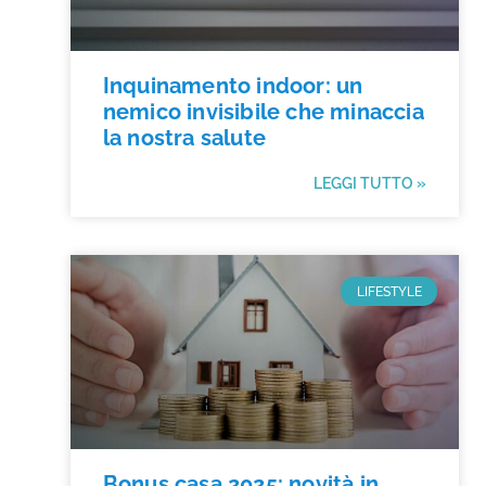
Inquinamento indoor: un
nemico invisibile che minaccia
la nostra salute
LEGGI TUTTO »
LIFESTYLE
Bonus casa 2025: novità in