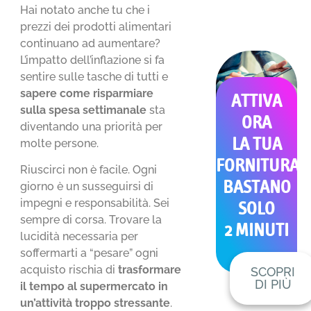
Hai notato anche tu che i
prezzi dei prodotti alimentari
continuano ad aumentare?
L’impatto dell’inflazione si fa
sentire sulle tasche di tutti e
sapere come risparmiare
ATTIVA
sulla spesa settimanale
sta
ORA
diventando una priorità per
LA TUA
molte persone.
FORNITURA
Riuscirci non è facile. Ogni
BASTANO
giorno è un susseguirsi di
impegni e responsabilità. Sei
SOLO
sempre di corsa. Trovare la
2 MINUTI
lucidità necessaria per
soffermarti a “pesare” ogni
acquisto rischia di
trasformare
SCOPRI
DI PIÙ
il tempo al supermercato in
un’attività troppo stressante
.