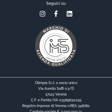
Seguici su
Olimpia S.r.l. a socio unico
Via Aurelio Saffi n.2/D
37123 Verona
C.F. e Partita IVA 03589630239
Registro imprese di Verona n.REA 348780
Capitale sociale € 3.000.000 i.v.