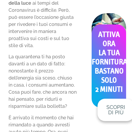
della luce
ai tempi del
Coronavirus è difficile. Però,
può essere l’occasione giusta
per rivedere i tuoi consumi e
intervenire in maniera
ATTIVA
proattiva sui costi e sul tuo
ORA
stile di vita.
LA TUA
La quarantena ti ha posto
FORNITURA
davanti a un dato di fatto:
BASTANO
nonostante il prezzo
dell’energia sia sceso, chiuso
SOLO
in casa, i consumi aumentano.
2 MINUTI
Cosa puoi fare, che ancora non
hai pensato, per ridurli e
risparmiare sulla bolletta?
SCOPRI
DI PIÙ
È arrivato il momento che hai
rimandato a quando avresti
avuto più tempo. Ora, puoi