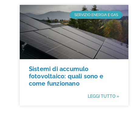
SERVIZIO ENERGIA E GAS
Sistemi di accumulo
fotovoltaico: quali sono e
come funzionano
LEGGI TUTTO »