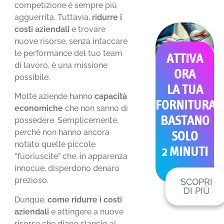
competizione è sempre più
agguerrita. Tuttavia,
ridurre i
costi aziendali
e trovare
nuove risorse, senza intaccare
le performance del tuo team
ATTIVA
di lavoro, è una missione
ORA
possibile.
LA TUA
Molte aziende hanno
capacità
FORNITURA
economiche
che non sanno di
BASTANO
possedere. Semplicemente,
perché non hanno ancora
SOLO
notato quelle piccole
2 MINUTI
“fuoriuscite” che, in apparenza
innocue, disperdono denaro
prezioso.
SCOPRI
DI PIÙ
Dunque,
come ridurre i costi
aziendali
e attingere a nuove
risorse che diano slancio al