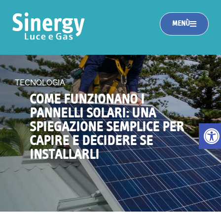
MENÙ
TECNOLOGIA
COME FUNZIONANO I
PANNELLI SOLARI: UNA
Apri la
SPIEGAZIONE SEMPLICE PER
CAPIRE E DECIDERE SE
INSTALLARLI