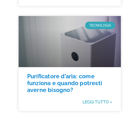
TECNOLOGIA
Purificatore d’aria: come
funziona e quando potresti
averne bisogno?
LEGGI TUTTO »