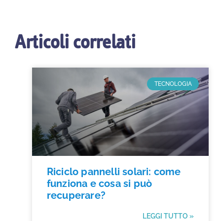
Articoli correlati
TECNOLOGIA
Riciclo pannelli solari: come
funziona e cosa si può
recuperare?
LEGGI TUTTO »