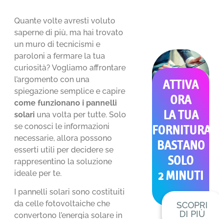
Quante volte avresti voluto
saperne di più, ma hai trovato
un muro di tecnicismi e
paroloni a fermare la tua
curiosità? Vogliamo affrontare
l’argomento con una
ATTIVA
spiegazione semplice e capire
ORA
come funzionano i pannelli
LA TUA
solari
una volta per tutte. Solo
se conosci le informazioni
FORNITURA
necessarie, allora possono
BASTANO
esserti utili per decidere se
SOLO
rappresentino la soluzione
ideale per te.
2 MINUTI
I pannelli solari sono costituiti
da celle fotovoltaiche che
SCOPRI
DI PIÙ
convertono l’energia solare in