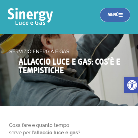
MENÙ
SERVIZIO ENERGIA E GAS
ALLACCIO LUCE E GAS: COS’È E
TEMPISTICHE
Apri la
Cosa fare e quanto tempo
serve per l’
allaccio luce e gas
?