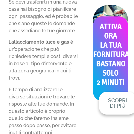
Se devi trasferirti in una nuova
casa hai bisogno di pianificare
ogni passaggio, ed è probabile
che siano queste le domande
ATTIVA
che assediano le tue giornate.
ORA
L’
allacciamento luce e gas
è
LA TUA
un’operazione che può
FORNITURA
richiedere tempi e costi diversi
BASTANO
in base al tipo d’intervento e
alla zona geografica in cui ti
SOLO
trovi.
2 MINUTI
È tempo di analizzare le
diverse situazioni e trovare le
SCOPRI
risposte alle tue domande. In
DI PIÙ
questo articolo è proprio
quello che faremo insieme,
passo dopo passo, per evitare
inutili contrattempi.